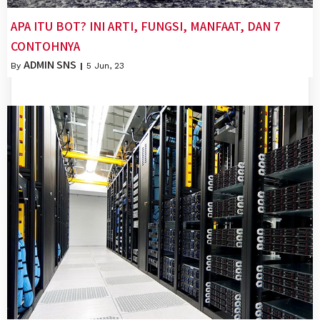
APA ITU BOT? INI ARTI, FUNGSI, MANFAAT, DAN 7
CONTOHNYA
ADMIN SNS
By
|
5
Jun, 23