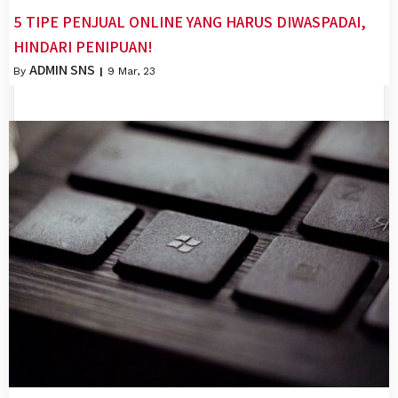
5 TIPE PENJUAL ONLINE YANG HARUS DIWASPADAI,
HINDARI PENIPUAN!
ADMIN SNS
By
|
9
Mar, 23